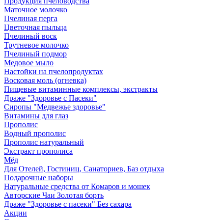
Продукция пчеловодства
Маточное молочко
Пчелиная перга
Цветочная пыльца
Пчелиный воск
Трутневое молочко
Пчелиный подмор
Медовое мыло
Настойки на пчелопродуктах
Восковая моль (огневка)
Пищевые витаминные комплексы, экстракты
Драже "Здоровье с Пасеки"
Сиропы "Медвежье здоровье"
Витамины для глаз
Прополис
Водный прополис
Прополис натуральный
Экстракт прополиса
Мёд
Для Отелей, Гостиниц, Санаториев, Баз отдыха
Подарочные наборы
Натуральные средства от Комаров и мошек
Авторские Чаи Золотая борть
Драже "Здоровье с пасеки" Без сахара
Акции