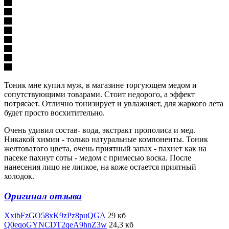
Тоник мне купил муж, в магазине торгующем медом и
сопутствующими товарами. Стоит недорого, а эффект
потрясает. Отлично тонизирует и увлажняет, для жаркого лета
будет просто восхитительно.
Очень удивил состав- вода, экстракт прополиса и мед.
Никакой химии - только натуральные компоненты. Тоник
желтоватого цвета, очень приятный запах - пахнет как на
пасеке пахнут соты - медом с примесью воска. После
нанесения лицо не липкое, на коже остается приятный
холодок.
Оригинал отзыва
XxibFzGO58xK9zPz8puQGA
29 кб
Q0eqoGYNCDT2qeA9hnZ3w
24,3 кб