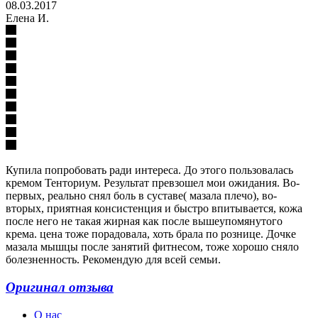
08.03.2017
Елена И.
Купила попробовать ради интереса. До этого пользовалась
кремом Тенториум. Результат превзошел мои ожидания. Во-
первых, реально снял боль в суставе( мазала плечо), во-
вторых, приятная консистенция и быстро впитывается, кожа
после него не такая жирная как после вышеупомянутого
крема. цена тоже порадовала, хоть брала по рознице. Дочке
мазала мышцы после занятий фитнесом, тоже хорошо сняло
болезненность. Рекомендую для всей семьи.
Оригинал отзыва
О нас