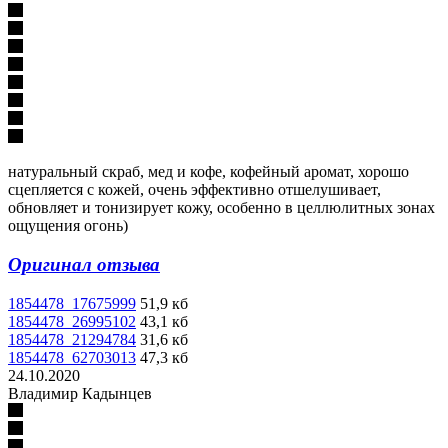
натуральный скраб, мед и кофе, кофейный аромат, хорошо
сцепляется с кожей, очень эффективно отшелушивает,
обновляет и тонизирует кожу, особенно в целлюлитных зонах
ощущения огонь)
Оригинал отзыва
1854478_17675999
51,9 кб
1854478_26995102
43,1 кб
1854478_21294784
31,6 кб
1854478_62703013
47,3 кб
24.10.2020
Владимир Кадынцев