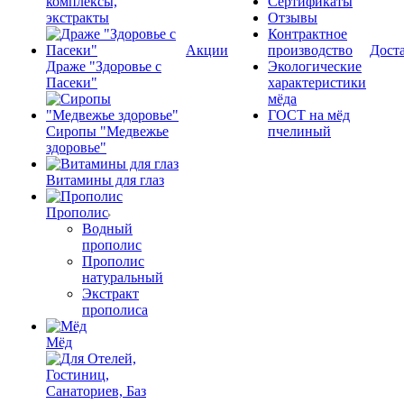
комплексы,
Сертификаты
экстракты
Отзывы
Контрактное
Акции
производство
Дост
Драже "Здоровье с
Экологические
Пасеки"
характеристики
мёда
ГОСТ на мёд
Сиропы "Медвежье
пчелиный
здоровье"
Витамины для глаз
Прополис
Водный
прополис
Прополис
натуральный
Экстракт
прополиса
Мёд