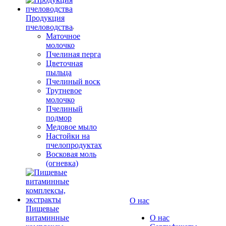
Продукция
пчеловодства
Маточное
молочко
Пчелиная перга
Цветочная
пыльца
Пчелиный воск
Трутневое
молочко
Пчелиный
подмор
Медовое мыло
Настойки на
пчелопродуктах
Восковая моль
(огневка)
О нас
Пищевые
витаминные
О нас