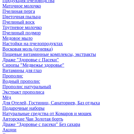
Продукция пчеловодства
Маточное молочко
Пчелиная перга
Цветочная пыльца
Пчелиный воск
Трутневое молочко
Пчелиный подмор
Медовое мыло
Настойки на пчелопродуктах
Восковая моль (огневка)
Пищевые витаминные комплексы, экстракты
Драже "Здоровье с Пасеки"
Сиропы "Медвежье здоровье"
Витамины для глаз
Прополис
Водный прополис
Прополис натуральный
Экстракт прополиса
Мёд
Для Отелей, Гостиниц, Санаториев, Баз отдыха
Подарочные наборы
Натуральные средства от Комаров и мошек
Авторские Чаи Золотая борть
Драже "Здоровье с пасеки" Без сахара
Акции