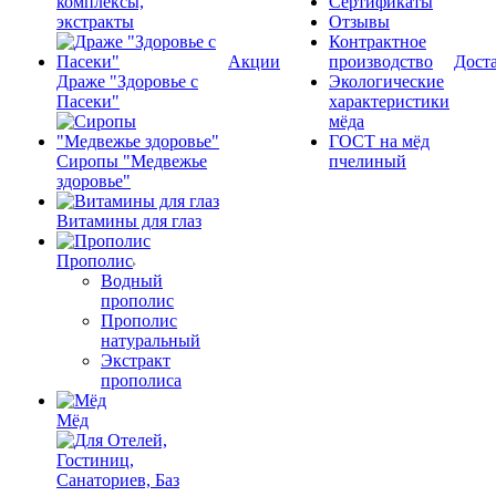
комплексы,
Сертификаты
экстракты
Отзывы
Контрактное
Акции
производство
Дост
Драже "Здоровье с
Экологические
Пасеки"
характеристики
мёда
ГОСТ на мёд
Сиропы "Медвежье
пчелиный
здоровье"
Витамины для глаз
Прополис
Водный
прополис
Прополис
натуральный
Экстракт
прополиса
Мёд